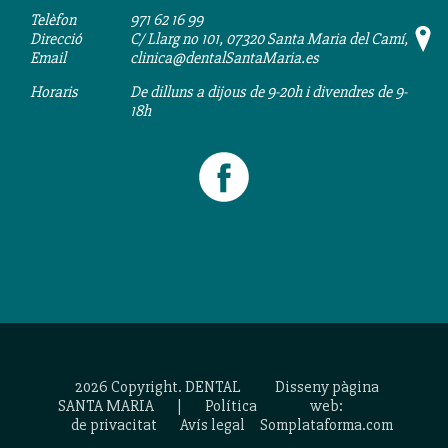
Telèfon
971 62 16 99
Direcció
C/ Llarg no 101, 07320 Santa Maria del Camí,
Email
clinica@dentalSantaMaria.es
Horaris
De dilluns a dijous de 9-20h i divendres de 9-
18h
2026 Copyright. DENTAL
Disseny pàgina
SANTA MARIA
|
Política
web:
de privacitat
Avís legal
Somplataforma.com